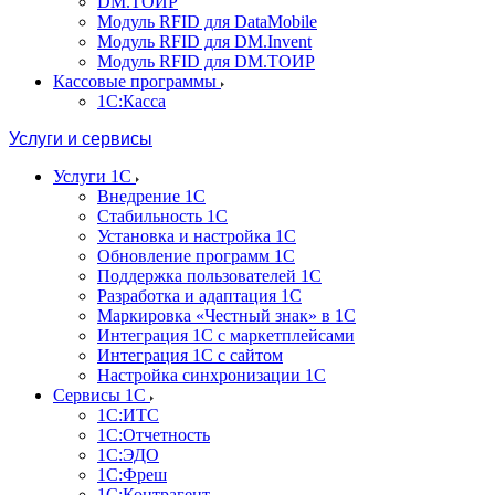
DM.ТОИР
Модуль RFID для DataMobile
Модуль RFID для DM.Invent
Модуль RFID для DM.ТОИР
Кассовые программы
1С:Касса
Услуги и сервисы
Услуги 1С
Внедрение 1С
Стабильность 1С
Установка и настройка 1С
Обновление программ 1С
Поддержка пользователей 1С
Разработка и адаптация 1С
Маркировка «Честный знак» в 1С
Интеграция 1С с маркетплейсами
Интеграция 1С с сайтом
Настройка синхронизации 1С
Сервисы 1С
1С:ИТС
1С:Отчетность
1С:ЭДО
1С:Фреш
1С:Контрагент