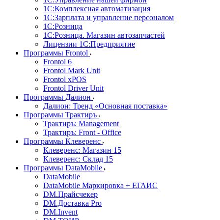
1С:Комплексная автоматизация
1С:Зарплата и управление персоналом
1С:Розница
1С:Розница. Магазин автозапчастей
Лицензии 1С:Предприятие
Программы Frontol
Frontol 6
Frontol Mark Unit
Frontol xPOS
Frontol Driver Unit
Программы Далион
Далион: Тренд «Основная поставка»
Программы Трактиръ
Трактиръ: Management
Трактиръ: Front - Office
Программы Клеверенс
Клеверенс: Магазин 15
Клеверенс: Склад 15
Программы DataMobile
DataMobile
DataMobile Маркировка + ЕГАИС
DM.Прайсчекер
DM.Доставка Pro
DM.Invent