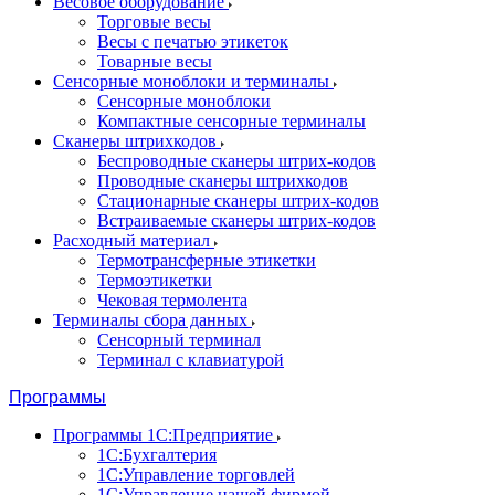
Весовое оборудование
Торговые весы
Весы с печатью этикеток
Товарные весы
Сенсорные моноблоки и терминалы
Сенсорные моноблоки
Компактные сенсорные терминалы
Сканеры штрихкодов
Беспроводные сканеры штрих-кодов
Проводные сканеры штрихкодов
Стационарные сканеры штрих-кодов
Встраиваемые сканеры штрих-кодов
Расходный материал
Термотрансферные этикетки
Термоэтикетки
Чековая термолента
Терминалы сбора данных
Сенсорный терминал
Терминал с клавиатурой
Программы
Программы 1С:Предприятие
1С:Бухгалтерия
1С:Управление торговлей
1С:Управление нашей фирмой