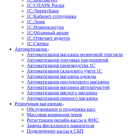
1С:CПАРК Риски
1С:ДиректБанк
1С:Кабинет сотрудника
1С:Линк
1С:Номенклатура
1С:Облачный архив
1С:Отвечает аудитор
1С:Сверка
Автоматизация
Автоматизация магазина розничной торговли
Автоматизация торговых предприятий
Автоматизация производства 1С
Автоматизация складского учета 1C
Автоматизация магазина одежды
Автоматизация продуктового магазина
Автоматизация магазина автозапчастей
Автоматизация мясного магазина
Автоматизация пивного магазина
Розничным магазинам
Обслуживание и поддержка касс
Массовая коррекция чеков
Регистрация онлайн-кассы в ФНС
Замена фискального накопителя
Подключение кассы к СБП