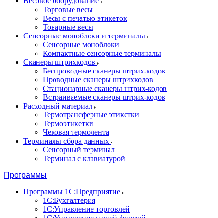
Весовое оборудование
Торговые весы
Весы с печатью этикеток
Товарные весы
Сенсорные моноблоки и терминалы
Сенсорные моноблоки
Компактные сенсорные терминалы
Сканеры штрихкодов
Беспроводные сканеры штрих-кодов
Проводные сканеры штрихкодов
Стационарные сканеры штрих-кодов
Встраиваемые сканеры штрих-кодов
Расходный материал
Термотрансферные этикетки
Термоэтикетки
Чековая термолента
Терминалы сбора данных
Сенсорный терминал
Терминал с клавиатурой
Программы
Программы 1С:Предприятие
1С:Бухгалтерия
1С:Управление торговлей
1С:Управление нашей фирмой