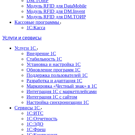
DM.ТОИР
Модуль RFID для DataMobile
Модуль RFID для DM.Invent
Модуль RFID для DM.ТОИР
Кассовые программы
1С:Касса
Услуги и сервисы
Услуги 1С
Внедрение 1С
Стабильность 1С
Установка и настройка 1С
Обновление программ 1С
Поддержка пользователей 1С
Разработка и адаптация 1С
Маркировка «Честный знак» в 1С
Интеграция 1С с маркетплейсами
Интеграция 1С с сайтом
Настройка синхронизации 1С
Сервисы 1С
1С:ИТС
1С:Отчетность
1С:ЭДО
1С:Фреш
1С:Контрагент