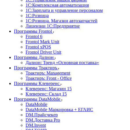
1С:Комплексная автоматизация
1С:Зарплата и управление персоналом
1С:Розница
1С:Розница. Магазин автозапчастей
Лицензии 1С:Предприятие
Программы Frontol
Frontol 6
Frontol Mark Unit
Frontol xPOS
Frontol Driver Unit
Программы Далион
Далион: Тренд «Основная поставка»
Программы Трактиръ
Трактиръ: Management
Трактиръ: Front - Office
Программы Клеверенс
Клеверенс: Магазин 15
Клеверенс: Склад 15
Программы DataMobile
DataMobile
DataMobile Маркировка + ЕГАИС
DM.Прайсчекер
DM.Доставка Pro
DM.Invent