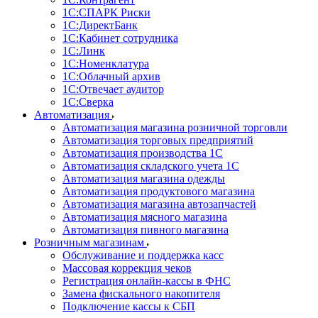
1С:CПАРК Риски
1С:ДиректБанк
1С:Кабинет сотрудника
1С:Линк
1С:Номенклатура
1С:Облачный архив
1С:Отвечает аудитор
1С:Сверка
Автоматизация
Автоматизация магазина розничной торговли
Автоматизация торговых предприятий
Автоматизация производства 1С
Автоматизация складского учета 1C
Автоматизация магазина одежды
Автоматизация продуктового магазина
Автоматизация магазина автозапчастей
Автоматизация мясного магазина
Автоматизация пивного магазина
Розничным магазинам
Обслуживание и поддержка касс
Массовая коррекция чеков
Регистрация онлайн-кассы в ФНС
Замена фискального накопителя
Подключение кассы к СБП