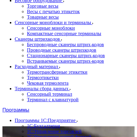
Весовое оборудование
Торговые весы
Весы с печатью этикеток
Товарные весы
Сенсорные моноблоки и терминалы
Сенсорные моноблоки
Компактные сенсорные терминалы
Сканеры штрихкодов
Беспроводные сканеры штрих-кодов
Проводные сканеры штрихкодов
Стационарные сканеры штрих-кодов
Встраиваемые сканеры штрих-кодов
Расходный материал
Термотрансферные этикетки
Термоэтикетки
Чековая термолента
Терминалы сбора данных
Сенсорный терминал
Терминал с клавиатурой
Программы
Программы 1С:Предприятие
1С:Бухгалтерия
1С:Управление торговлей
1С:Управление нашей фирмой