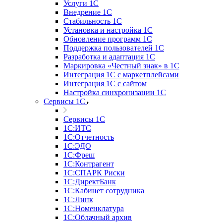
Услуги 1С
Внедрение 1С
Стабильность 1С
Установка и настройка 1С
Обновление программ 1С
Поддержка пользователей 1С
Разработка и адаптация 1С
Маркировка «Честный знак» в 1С
Интеграция 1С с маркетплейсами
Интеграция 1С с сайтом
Настройка синхронизации 1С
Сервисы 1С
Сервисы 1С
1С:ИТС
1С:Отчетность
1С:ЭДО
1С:Фреш
1С:Контрагент
1С:CПАРК Риски
1С:ДиректБанк
1С:Кабинет сотрудника
1С:Линк
1С:Номенклатура
1С:Облачный архив