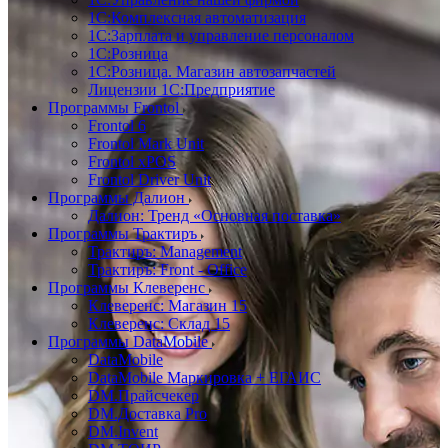
1С:Комплексная автоматизация
1С:Зарплата и управление персоналом
1С:Розница
1С:Розница. Магазин автозапчастей
Лицензии 1С:Предприятие
Программы Frontol
Frontol 6
Frontol Mark Unit
Frontol xPOS
Frontol Driver Unit
Программы Далион
Далион: Тренд «Основная поставка»
Программы Трактиръ
Трактиръ: Management
Трактиръ: Front - Office
Программы Клеверенс
Клеверенс: Магазин 15
Клеверенс: Склад 15
Программы DataMobile
DataMobile
DataMobile Маркировка + ЕГАИС
DM.Прайсчекер
DM.Доставка Pro
DM.Invent