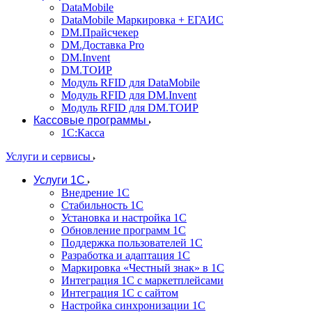
DataMobile
DataMobile Маркировка + ЕГАИС
DM.Прайсчекер
DM.Доставка Pro
DM.Invent
DM.ТОИР
Модуль RFID для DataMobile
Модуль RFID для DM.Invent
Модуль RFID для DM.ТОИР
Кассовые программы
1С:Касса
Услуги и сервисы
Услуги 1С
Внедрение 1С
Стабильность 1С
Установка и настройка 1С
Обновление программ 1С
Поддержка пользователей 1С
Разработка и адаптация 1С
Маркировка «Честный знак» в 1С
Интеграция 1С с маркетплейсами
Интеграция 1С с сайтом
Настройка синхронизации 1С