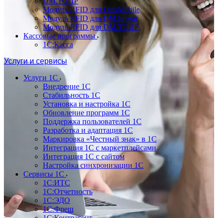
DM.ТОИР
Модуль RFID для DataMobile
Модуль RFID для DM.Invent
Модуль RFID для DM.ТОИР
Кассовые программы
1С:Касса
Услуги и сервисы
Услуги 1С
Внедрение 1С
Стабильность 1С
Установка и настройка 1С
Обновление программ 1С
Поддержка пользователей 1С
Разработка и адаптация 1С
Маркировка «Честный знак» в 1С
Интеграция 1С с маркетплейсами
Интеграция 1С с сайтом
Настройка синхронизации 1С
Сервисы 1С
1С:ИТС
1С:Отчетность
1С:ЭДО
1С:Фреш
1С:Контрагент