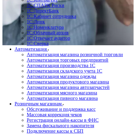
1С:CПАРК Риски
1С:ДиректБанк
1С:Кабинет сотрудника
1С:Линк
1С:Номенклатура
1С:Облачный архив
1С:Отвечает аудитор
1С:Сверка
Автоматизация
Автоматизация магазина розничной торговли
Автоматизация торговых предприятий
Автоматизация производства 1С
Автоматизация складского учета 1C
Автоматизация магазина одежды
Автоматизация продуктового магазина
Автоматизация магазина автозапчастей
Автоматизация мясного магазина
Автоматизация пивного магазина
Розничным магазинам
Обслуживание и поддержка касс
Массовая коррекция чеков
Регистрация онлайн-кассы в ФНС
Замена фискального накопителя
Подключение кассы к СБП