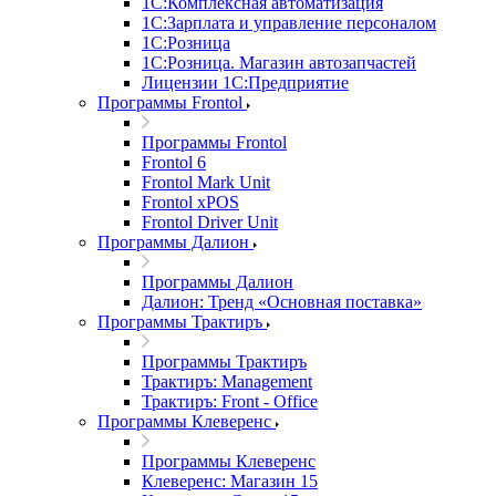
1С:Комплексная автоматизация
1С:Зарплата и управление персоналом
1С:Розница
1С:Розница. Магазин автозапчастей
Лицензии 1С:Предприятие
Программы Frontol
Программы Frontol
Frontol 6
Frontol Mark Unit
Frontol xPOS
Frontol Driver Unit
Программы Далион
Программы Далион
Далион: Тренд «Основная поставка»
Программы Трактиръ
Программы Трактиръ
Трактиръ: Management
Трактиръ: Front - Office
Программы Клеверенс
Программы Клеверенс
Клеверенс: Магазин 15