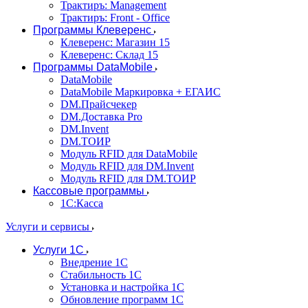
Трактиръ: Management
Трактиръ: Front - Office
Программы Клеверенс
Клеверенс: Магазин 15
Клеверенс: Склад 15
Программы DataMobile
DataMobile
DataMobile Маркировка + ЕГАИС
DM.Прайсчекер
DM.Доставка Pro
DM.Invent
DM.ТОИР
Модуль RFID для DataMobile
Модуль RFID для DM.Invent
Модуль RFID для DM.ТОИР
Кассовые программы
1С:Касса
Услуги и сервисы
Услуги 1С
Внедрение 1С
Стабильность 1С
Установка и настройка 1С
Обновление программ 1С