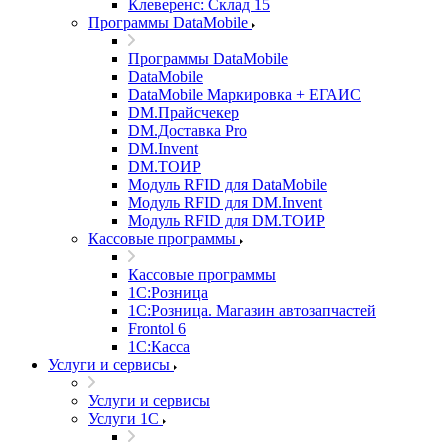
Клеверенс: Склад 15
Программы DataMobile
Программы DataMobile
DataMobile
DataMobile Маркировка + ЕГАИС
DM.Прайсчекер
DM.Доставка Pro
DM.Invent
DM.ТОИР
Модуль RFID для DataMobile
Модуль RFID для DM.Invent
Модуль RFID для DM.ТОИР
Кассовые программы
Кассовые программы
1С:Розница
1С:Розница. Магазин автозапчастей
Frontol 6
1С:Касса
Услуги и сервисы
Услуги и сервисы
Услуги 1С