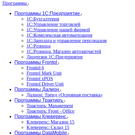
Программы
Программы 1С:Предприятие
1С:Бухгалтерия
1С:Управление торговлей
1С:Управление нашей фирмой
1С:Комплексная автоматизация
1С:Зарплата и управление персоналом
1С:Розница
1С:Розница. Магазин автозапчастей
Лицензии 1С:Предприятие
Программы Frontol
Frontol 6
Frontol Mark Unit
Frontol xPOS
Frontol Driver Unit
Программы Далион
Далион: Тренд «Основная поставка»
Программы Трактиръ
Трактиръ: Management
Трактиръ: Front - Office
Программы Клеверенс
Клеверенс: Магазин 15
Клеверенс: Склад 15
Программы DataMobile