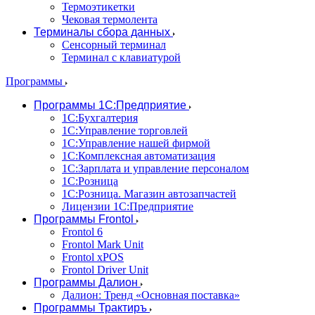
Термоэтикетки
Чековая термолента
Терминалы сбора данных
Сенсорный терминал
Терминал с клавиатурой
Программы
Программы 1С:Предприятие
1С:Бухгалтерия
1С:Управление торговлей
1С:Управление нашей фирмой
1С:Комплексная автоматизация
1С:Зарплата и управление персоналом
1С:Розница
1С:Розница. Магазин автозапчастей
Лицензии 1С:Предприятие
Программы Frontol
Frontol 6
Frontol Mark Unit
Frontol xPOS
Frontol Driver Unit
Программы Далион
Далион: Тренд «Основная поставка»
Программы Трактиръ