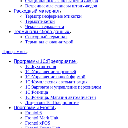
Стационарные сканеры штрих-кодов
Встраиваемые сканеры штрих-кодов
Расходный материал
Термотрансферные этикетки
Термоэтикетки
Чековая термолента
Терминалы сбора данных
Сенсорный терминал
Терминал с клавиатурой
Программы
Программы 1С:Предприятие
1С:Бухгалтерия
1С:Управление торговлей
1С:Управление нашей фирмой
1С:Комплексная автоматизация
1С:Зарплата и управление персоналом
1С:Розница
1С:Розница. Магазин автозапчастей
Лицензии 1С:Предприятие
Программы Frontol
Frontol 6
Frontol Mark Unit
Frontol xPOS