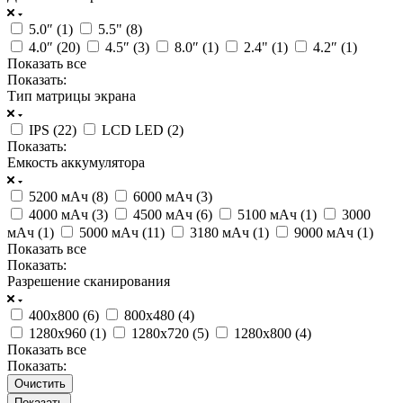
5.0″ (
1
)
5.5" (
8
)
4.0″ (
20
)
4.5″ (
3
)
8.0″ (
1
)
2.4" (
1
)
4.2″ (
1
)
Показать все
Показать:
Тип матрицы экрана
IPS (
22
)
LCD LED (
2
)
Показать:
Емкость аккумулятора
5200 мАч (
8
)
6000 мАч (
3
)
4000 мАч (
3
)
4500 мАч (
6
)
5100 мАч (
1
)
3000
мАч (
1
)
5000 мАч (
11
)
3180 мАч (
1
)
9000 мАч (
1
)
Показать все
Показать:
Разрешение сканирования
400х800 (
6
)
800х480 (
4
)
1280х960 (
1
)
1280х720 (
5
)
1280х800 (
4
)
Показать все
Показать:
Очистить