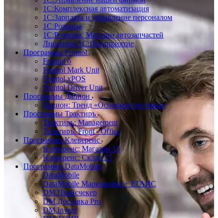
1С:Комплексная автоматизация
1С:Зарплата и управление персоналом
1С:Розница
1С:Розница. Магазин автозапчастей
Лицензии 1С:Предприятие
Программы Frontol
Frontol 6
Frontol Mark Unit
Frontol xPOS
Frontol Driver Unit
Программы Далион
Далион: Тренд «Основная поставка»
Программы Трактиръ
Трактиръ: Management
Трактиръ: Front - Office
Программы Клеверенс
Клеверенс: Магазин 15
Клеверенс: Склад 15
Программы DataMobile
DataMobile
DataMobile Маркировка + ЕГАИС
DM.Прайсчекер
DM.Доставка Pro
DM.Invent