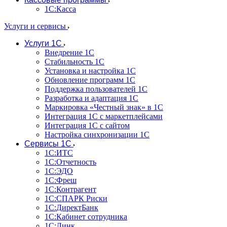
1С:Касса
Услуги и сервисы
Услуги 1С
Внедрение 1С
Стабильность 1С
Установка и настройка 1С
Обновление программ 1С
Поддержка пользователей 1С
Разработка и адаптация 1С
Маркировка «Честный знак» в 1С
Интеграция 1С с маркетплейсами
Интеграция 1С с сайтом
Настройка синхронизации 1С
Сервисы 1С
1С:ИТС
1С:Отчетность
1С:ЭДО
1С:Фреш
1С:Контрагент
1С:CПАРК Риски
1С:ДиректБанк
1С:Кабинет сотрудника
1С:Линк