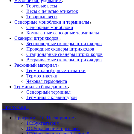
Весовое оборудование
Торговые весы
Весы с печатью этикеток
Товарные весы
Сенсорные моноблоки и терминалы
Сенсорные моноблоки
Компактные сенсорные терминалы
Сканеры штрихкодов
Беспроводные сканеры штрих-кодов
Проводные сканеры штрихкодов
Стационарные сканеры штрих-кодов
Встраиваемые сканеры штрих-кодов
Расходный материал
Термотрансферные этикетки
Термоэтикетки
Чековая термолента
Терминалы сбора данных
Сенсорный терминал
Терминал с клавиатурой
Программы
Программы 1С:Предприятие
1С:Бухгалтерия
1С:Управление торговлей
1С:Управление нашей фирмой