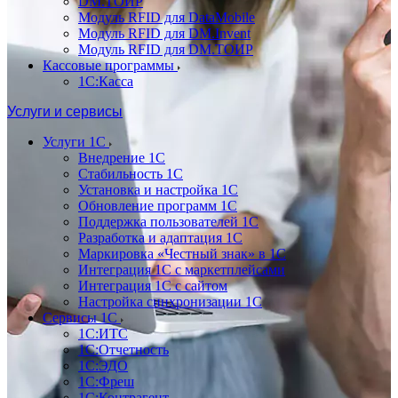
DM.ТОИР
Модуль RFID для DataMobile
Модуль RFID для DM.Invent
Модуль RFID для DM.ТОИР
Кассовые программы
1С:Касса
Услуги и сервисы
Услуги 1С
Внедрение 1С
Стабильность 1С
Установка и настройка 1С
Обновление программ 1С
Поддержка пользователей 1С
Разработка и адаптация 1С
Маркировка «Честный знак» в 1С
Интеграция 1С с маркетплейсами
Интеграция 1С с сайтом
Настройка синхронизации 1С
Сервисы 1С
1С:ИТС
1С:Отчетность
1С:ЭДО
1С:Фреш
1С:Контрагент