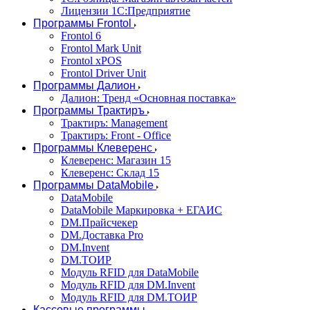
Лицензии 1С:Предприятие
Программы Frontol
Frontol 6
Frontol Mark Unit
Frontol xPOS
Frontol Driver Unit
Программы Далион
Далион: Тренд «Основная поставка»
Программы Трактиръ
Трактиръ: Management
Трактиръ: Front - Office
Программы Клеверенс
Клеверенс: Магазин 15
Клеверенс: Склад 15
Программы DataMobile
DataMobile
DataMobile Маркировка + ЕГАИС
DM.Прайсчекер
DM.Доставка Pro
DM.Invent
DM.ТОИР
Модуль RFID для DataMobile
Модуль RFID для DM.Invent
Модуль RFID для DM.ТОИР
Кассовые программы