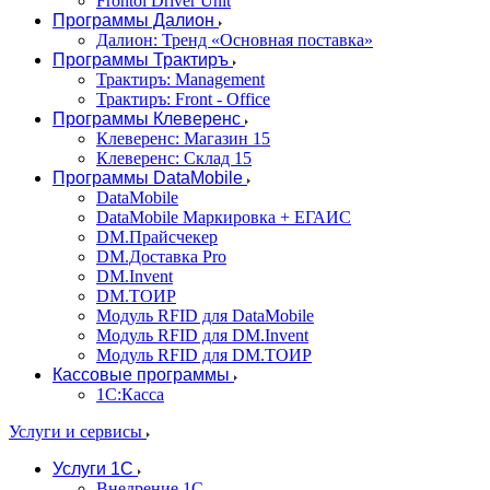
Frontol Driver Unit
Программы Далион
Далион: Тренд «Основная поставка»
Программы Трактиръ
Трактиръ: Management
Трактиръ: Front - Office
Программы Клеверенс
Клеверенс: Магазин 15
Клеверенс: Склад 15
Программы DataMobile
DataMobile
DataMobile Маркировка + ЕГАИС
DM.Прайсчекер
DM.Доставка Pro
DM.Invent
DM.ТОИР
Модуль RFID для DataMobile
Модуль RFID для DM.Invent
Модуль RFID для DM.ТОИР
Кассовые программы
1С:Касса
Услуги и сервисы
Услуги 1С
Внедрение 1С