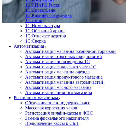
1С:CПАРК Риски
1С:ДиректБанк
1С:Кабинет сотрудника
1С:Линк
1С:Номенклатура
1С:Облачный архив
1С:Отвечает аудитор
1С:Сверка
Автоматизация
Автоматизация магазина розничной торговли
Автоматизация торговых предприятий
Автоматизация производства 1С
Автоматизация складского учета 1C
Автоматизация магазина одежды
Автоматизация продуктового магазина
Автоматизация магазина автозапчастей
Автоматизация мясного магазина
Автоматизация пивного магазина
Розничным магазинам
Обслуживание и поддержка касс
Массовая коррекция чеков
Регистрация онлайн-кассы в ФНС
Замена фискального накопителя
Подключение кассы к СБП