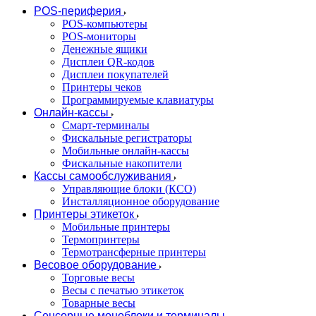
POS-периферия
POS-компьютеры
POS-мониторы
Денежные ящики
Дисплеи QR-кодов
Дисплеи покупателей
Принтеры чеков
Программируемые клавиатуры
Онлайн-кассы
Смарт-терминалы
Фискальные регистраторы
Мобильные онлайн-кассы
Фискальные накопители
Кассы самообслуживания
Управляющие блоки (КСО)
Инсталляционное оборудование
Принтеры этикеток
Мобильные принтеры
Термопринтеры
Термотрансферные принтеры
Весовое оборудование
Торговые весы
Весы с печатью этикеток
Товарные весы
Сенсорные моноблоки и терминалы