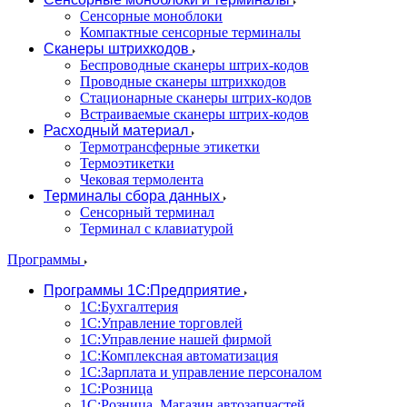
Сенсорные моноблоки
Компактные сенсорные терминалы
Сканеры штрихкодов
Беспроводные сканеры штрих-кодов
Проводные сканеры штрихкодов
Стационарные сканеры штрих-кодов
Встраиваемые сканеры штрих-кодов
Расходный материал
Термотрансферные этикетки
Термоэтикетки
Чековая термолента
Терминалы сбора данных
Сенсорный терминал
Терминал с клавиатурой
Программы
Программы 1С:Предприятие
1С:Бухгалтерия
1С:Управление торговлей
1С:Управление нашей фирмой
1С:Комплексная автоматизация
1С:Зарплата и управление персоналом
1С:Розница
1С:Розница. Магазин автозапчастей