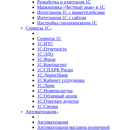
Разработка и адаптация 1С
Маркировка «Честный знак» в 1С
Интеграция 1С с маркетплейсами
Интеграция 1С с сайтом
Настройка синхронизации 1С
Сервисы 1С
Сервисы 1С
1С:ИТС
1С:Отчетность
1С:ЭДО
1С:Фреш
1С:Контрагент
1С:CПАРК Риски
1С:ДиректБанк
1С:Кабинет сотрудника
1С:Линк
1С:Номенклатура
1С:Облачный архив
1С:Отвечает аудитор
1С:Сверка
Автоматизация
Автоматизация
Автоматизация магазина розничной