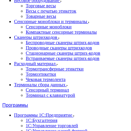
Весовое оборудование
Торговые весы
Весы с печатью этикеток
Товарные весы
Сенсорные моноблоки и терминалы
Сенсорные моноблоки
Компактные сенсорные терминалы
Сканеры штрихкодов
Беспроводные сканеры штрих-кодов
Проводные сканеры штрихкодов
Стационарные сканеры штрих-кодов
Встраиваемые сканеры штрих-кодов
Расходный материал
Термотрансферные этикетки
Термоэтикетки
Чековая термолента
Терминалы сбора данных
Сенсорный терминал
Терминал с клавиатурой
Программы
Программы 1С:Предприятие
1С:Бухгалтерия
1С:Управление торговлей
1С:Управление нашей фирмой