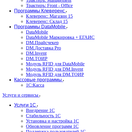
Трактиръ: Management
Трактиръ: Front - Office
Программы Клеверенс
Клеверенс: Магазин 15
Клеверенс: Склад 15
Программы DataMobile
DataMobile
DataMobile Маркировка + ЕГАИС
DM.Прайсчекер
DM.Доставка Pro
DM.Invent
DM.ТОИР
Модуль RFID для DataMobile
Модуль RFID для DM.Invent
Модуль RFID для DM.ТОИР
Кассовые программы
1С:Касса
Услуги и сервисы
Услуги 1С
Внедрение 1С
Стабильность 1С
Установка и настройка 1С
Обновление программ 1С
Поддержка пользователей 1С