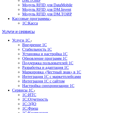
DM.ТОИР
Модуль RFID для DataMobile
Модуль RFID для DM.Invent
Модуль RFID для DM.ТОИР
Кассовые программы
1С:Касса
Услуги и сервисы
Услуги 1С
Внедрение 1С
Стабильность 1С
Установка и настройка 1С
Обновление программ 1С
Поддержка пользователей 1С
Разработка и адаптация 1С
Маркировка «Честный знак» в 1С
Интеграция 1С с маркетплейсами
Интеграция 1С с сайтом
Настройка синхронизации 1С
Сервисы 1С
1С:ИТС
1С:Отчетность
1С:ЭДО
1С:Фреш
1С:Контрагент