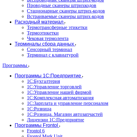
Проводные сканеры штрихкодов
Стационарные сканеры штрих-кодов
Встраиваемые сканеры штрих-кодов
Расходный материал
Термотрансферные этикетки
Термоэтикетки
Чековая термолента
Терминалы сбора данных
Сенсорный терминал
Терминал с клавиатурой
Программы
Программы 1С:Предприятие
1С:Бухгалтерия
1С:Управление торговлей
1С:Управление нашей фирмой
1С:Комплексная автоматизация
1С:Зарплата и управление персоналом
1С:Розница
1С:Розница. Магазин автозапчастей
Лицензии 1С:Предприятие
Программы Frontol
Frontol 6
Frontol Mark Unit