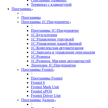
Сенсорный терминал
Терминал с клавиатурой
Программы
Программы
Программы 1С:Предприятие
Программы 1С:Предприятие
1С:Бухгалтерия
1С:Управление торговлей
1С:Управление нашей фирмой
1С:Комплексная автоматизация
1С:Зарплата и управление персоналом
1С:Розница
1С:Розница. Магазин автозапчастей
Лицензии 1С:Предприятие
Программы Frontol
Программы Frontol
Frontol 6
Frontol Mark Unit
Frontol xPOS
Frontol Driver Unit
Программы Далион