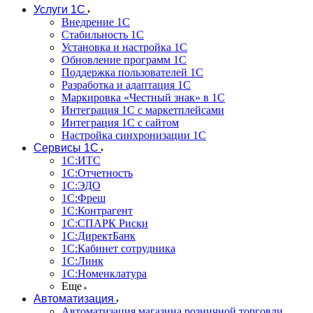
Услуги 1С
Внедрение 1С
Стабильность 1С
Установка и настройка 1С
Обновление программ 1С
Поддержка пользователей 1С
Разработка и адаптация 1С
Маркировка «Честный знак» в 1С
Интеграция 1С с маркетплейсами
Интеграция 1С с сайтом
Настройка синхронизации 1С
Сервисы 1С
1С:ИТС
1С:Отчетность
1С:ЭДО
1С:Фреш
1С:Контрагент
1С:CПАРК Риски
1С:ДиректБанк
1С:Кабинет сотрудника
1С:Линк
1С:Номенклатура
Еще
Автоматизация
Автоматизация магазина розничной торговли