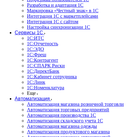
Разработка и адаптация 1С
Маркировка «Честный знак» в 1С
Интеграция 1С с маркетплейсами
Интеграция 1С с сайтом
Настройка синхронизации 1С
Сервисы 1С
1С:ИТС
1С:Отчетность
1С:ЭДО
1С:Фреш
1С:Контрагент
1С:CПАРК Риски
1С:ДиректБанк
1С:Кабинет сотрудника
1С:Линк
1С:Номенклатура
Еще
Автоматизация
Автоматизация магазина розничной торговли
Автоматизация торговых предприятий
Автоматизация производства 1С
Автоматизация складского учета 1C
Автоматизация магазина одежды
Автоматизация продуктового магазина