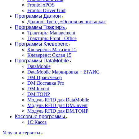
Frontol xPOS
Frontol Driver Unit
Программы Далион
Далион: Тренд «Основная поставка»
Программы Трактиръ
Трактиръ: Management
Трактиръ: Front - Office
Программы Клеверенс
Клеверенс: Магазин 15
Клеверенс: Склад 15
Программы DataMobile
DataMobile
DataMobile Маркировка + ЕГАИС
DM.Прайсчекер
DM.Доставка Pro
DM.Invent
DM.ТОИР
Модуль RFID для DataMobile
Модуль RFID для DM.Invent
Модуль RFID для DM.ТОИР
Кассовые программы
1С:Касса
Услуги и сервисы