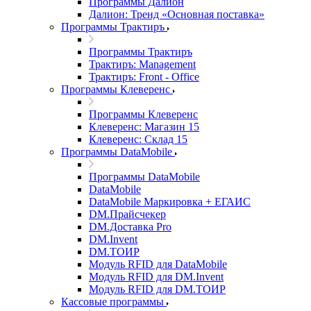
Программы Далион
Далион: Тренд «Основная поставка»
Программы Трактиръ
Программы Трактиръ
Трактиръ: Management
Трактиръ: Front - Office
Программы Клеверенс
Программы Клеверенс
Клеверенс: Магазин 15
Клеверенс: Склад 15
Программы DataMobile
Программы DataMobile
DataMobile
DataMobile Маркировка + ЕГАИС
DM.Прайсчекер
DM.Доставка Pro
DM.Invent
DM.ТОИР
Модуль RFID для DataMobile
Модуль RFID для DM.Invent
Модуль RFID для DM.ТОИР
Кассовые программы