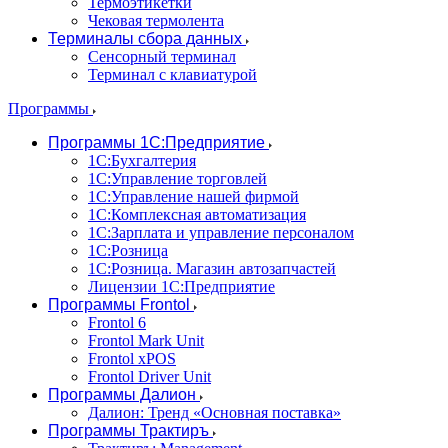
Термоэтикетки
Чековая термолента
Терминалы сбора данных
Сенсорный терминал
Терминал с клавиатурой
Программы
Программы 1С:Предприятие
1С:Бухгалтерия
1С:Управление торговлей
1С:Управление нашей фирмой
1С:Комплексная автоматизация
1С:Зарплата и управление персоналом
1С:Розница
1С:Розница. Магазин автозапчастей
Лицензии 1С:Предприятие
Программы Frontol
Frontol 6
Frontol Mark Unit
Frontol xPOS
Frontol Driver Unit
Программы Далион
Далион: Тренд «Основная поставка»
Программы Трактиръ