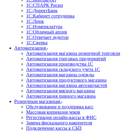
1С:CПАРК Риски
1С:ДиректБанк
1С:Кабинет сотрудника
1С:Линк
1С:Номенклатура
1С:Облачный архив
1С:Отвечает аудитор
1С:Сверка
Автоматизация
Автоматизация магазина розничной торговли
Автоматизация торговых предприятий
Автоматизация производства 1С
Автоматизация складского учета 1C
Автоматизация магазина одежды
Автоматизация продуктового магазина
Автоматизация магазина автозапчастей
Автоматизация мясного магазина
Автоматизация пивного магазина
Розничным магазинам
Обслуживание и поддержка касс
Массовая коррекция чеков
Регистрация онлайн-кассы в ФНС
Замена фискального накопителя
Подключение кассы к СБП