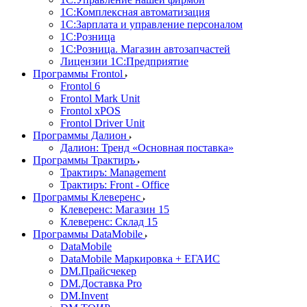
1С:Комплексная автоматизация
1С:Зарплата и управление персоналом
1С:Розница
1С:Розница. Магазин автозапчастей
Лицензии 1С:Предприятие
Программы Frontol
Frontol 6
Frontol Mark Unit
Frontol xPOS
Frontol Driver Unit
Программы Далион
Далион: Тренд «Основная поставка»
Программы Трактиръ
Трактиръ: Management
Трактиръ: Front - Office
Программы Клеверенс
Клеверенс: Магазин 15
Клеверенс: Склад 15
Программы DataMobile
DataMobile
DataMobile Маркировка + ЕГАИС
DM.Прайсчекер
DM.Доставка Pro
DM.Invent