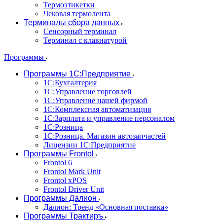
Термоэтикетки
Чековая термолента
Терминалы сбора данных
Сенсорный терминал
Терминал с клавиатурой
Программы
Программы 1С:Предприятие
1С:Бухгалтерия
1С:Управление торговлей
1С:Управление нашей фирмой
1С:Комплексная автоматизация
1С:Зарплата и управление персоналом
1С:Розница
1С:Розница. Магазин автозапчастей
Лицензии 1С:Предприятие
Программы Frontol
Frontol 6
Frontol Mark Unit
Frontol xPOS
Frontol Driver Unit
Программы Далион
Далион: Тренд «Основная поставка»
Программы Трактиръ