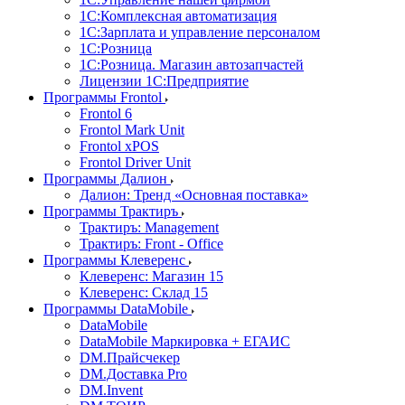
1С:Комплексная автоматизация
1С:Зарплата и управление персоналом
1С:Розница
1С:Розница. Магазин автозапчастей
Лицензии 1С:Предприятие
Программы Frontol
Frontol 6
Frontol Mark Unit
Frontol xPOS
Frontol Driver Unit
Программы Далион
Далион: Тренд «Основная поставка»
Программы Трактиръ
Трактиръ: Management
Трактиръ: Front - Office
Программы Клеверенс
Клеверенс: Магазин 15
Клеверенс: Склад 15
Программы DataMobile
DataMobile
DataMobile Маркировка + ЕГАИС
DM.Прайсчекер
DM.Доставка Pro
DM.Invent