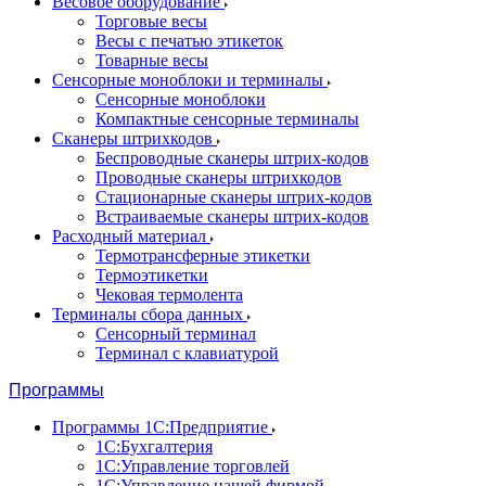
Весовое оборудование
Торговые весы
Весы с печатью этикеток
Товарные весы
Сенсорные моноблоки и терминалы
Сенсорные моноблоки
Компактные сенсорные терминалы
Сканеры штрихкодов
Беспроводные сканеры штрих-кодов
Проводные сканеры штрихкодов
Стационарные сканеры штрих-кодов
Встраиваемые сканеры штрих-кодов
Расходный материал
Термотрансферные этикетки
Термоэтикетки
Чековая термолента
Терминалы сбора данных
Сенсорный терминал
Терминал с клавиатурой
Программы
Программы 1С:Предприятие
1С:Бухгалтерия
1С:Управление торговлей
1С:Управление нашей фирмой