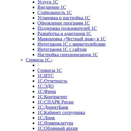
Услуги 1С
Внедрение 1С
Стабильность 1С
Установка и настройка 1С
Обновление программ 1С
Поддержка пользователей 1С
Разработка и адаптация 1С
Маркировка «Честный знак» в 1С
Интеграция 1С с маркетплейсами
Интеграция 1С с сайтом
Настройка синхронизации 1С
Сервисы 1С
Сервисы 1С
1С:ИТС
1С:Отчетность
1С:ЭДО
1С:Фреш
1С:Контрагент
1С:CПАРК Риски
1С:ДиректБанк
1С:Кабинет сотрудника
1С:Линк
1С:Номенклатура
1С:Облачный архив