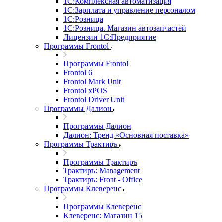
1С:Комплексная автоматизация
1С:Зарплата и управление персоналом
1С:Розница
1С:Розница. Магазин автозапчастей
Лицензии 1С:Предприятие
Программы Frontol
Программы Frontol
Frontol 6
Frontol Mark Unit
Frontol xPOS
Frontol Driver Unit
Программы Далион
Программы Далион
Далион: Тренд «Основная поставка»
Программы Трактиръ
Программы Трактиръ
Трактиръ: Management
Трактиръ: Front - Office
Программы Клеверенс
Программы Клеверенс
Клеверенс: Магазин 15