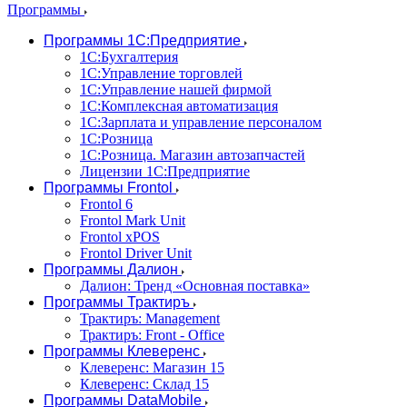
Программы
Программы 1С:Предприятие
1С:Бухгалтерия
1С:Управление торговлей
1С:Управление нашей фирмой
1С:Комплексная автоматизация
1С:Зарплата и управление персоналом
1С:Розница
1С:Розница. Магазин автозапчастей
Лицензии 1С:Предприятие
Программы Frontol
Frontol 6
Frontol Mark Unit
Frontol xPOS
Frontol Driver Unit
Программы Далион
Далион: Тренд «Основная поставка»
Программы Трактиръ
Трактиръ: Management
Трактиръ: Front - Office
Программы Клеверенс
Клеверенс: Магазин 15
Клеверенс: Склад 15
Программы DataMobile