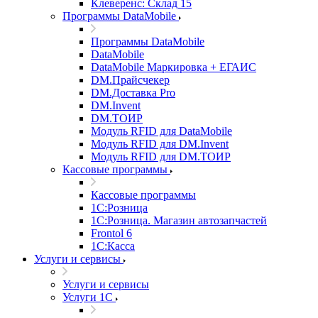
Клеверенс: Склад 15
Программы DataMobile
Программы DataMobile
DataMobile
DataMobile Маркировка + ЕГАИС
DM.Прайсчекер
DM.Доставка Pro
DM.Invent
DM.ТОИР
Модуль RFID для DataMobile
Модуль RFID для DM.Invent
Модуль RFID для DM.ТОИР
Кассовые программы
Кассовые программы
1С:Розница
1С:Розница. Магазин автозапчастей
Frontol 6
1С:Касса
Услуги и сервисы
Услуги и сервисы
Услуги 1С