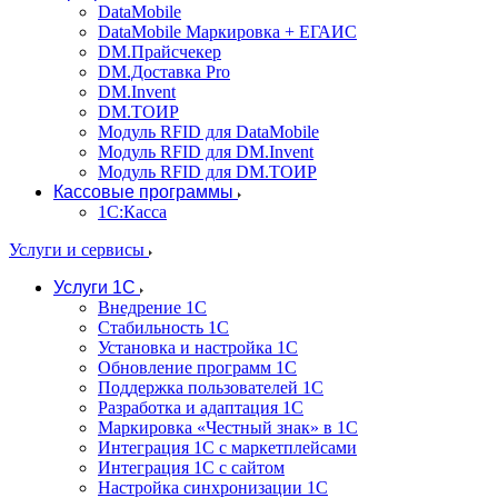
DataMobile
DataMobile Маркировка + ЕГАИС
DM.Прайсчекер
DM.Доставка Pro
DM.Invent
DM.ТОИР
Модуль RFID для DataMobile
Модуль RFID для DM.Invent
Модуль RFID для DM.ТОИР
Кассовые программы
1С:Касса
Услуги и сервисы
Услуги 1С
Внедрение 1С
Стабильность 1С
Установка и настройка 1С
Обновление программ 1С
Поддержка пользователей 1С
Разработка и адаптация 1С
Маркировка «Честный знак» в 1С
Интеграция 1С с маркетплейсами
Интеграция 1С с сайтом
Настройка синхронизации 1С