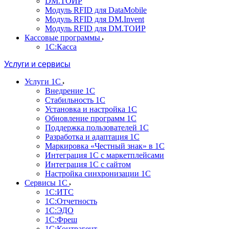
DM.ТОИР
Модуль RFID для DataMobile
Модуль RFID для DM.Invent
Модуль RFID для DM.ТОИР
Кассовые программы
1С:Касса
Услуги и сервисы
Услуги 1С
Внедрение 1С
Стабильность 1С
Установка и настройка 1С
Обновление программ 1С
Поддержка пользователей 1С
Разработка и адаптация 1С
Маркировка «Честный знак» в 1С
Интеграция 1С с маркетплейсами
Интеграция 1С с сайтом
Настройка синхронизации 1С
Сервисы 1С
1С:ИТС
1С:Отчетность
1С:ЭДО
1С:Фреш
1С:Контрагент