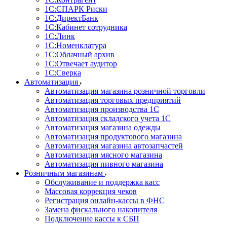
1С:CПАРК Риски
1С:ДиректБанк
1С:Кабинет сотрудника
1С:Линк
1С:Номенклатура
1С:Облачный архив
1С:Отвечает аудитор
1С:Сверка
Автоматизация
Автоматизация магазина розничной торговли
Автоматизация торговых предприятий
Автоматизация производства 1С
Автоматизация складского учета 1C
Автоматизация магазина одежды
Автоматизация продуктового магазина
Автоматизация магазина автозапчастей
Автоматизация мясного магазина
Автоматизация пивного магазина
Розничным магазинам
Обслуживание и поддержка касс
Массовая коррекция чеков
Регистрация онлайн-кассы в ФНС
Замена фискального накопителя
Подключение кассы к СБП