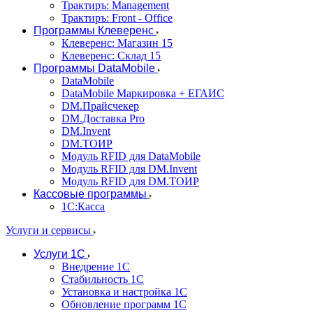
Трактиръ: Management
Трактиръ: Front - Office
Программы Клеверенс
Клеверенс: Магазин 15
Клеверенс: Склад 15
Программы DataMobile
DataMobile
DataMobile Маркировка + ЕГАИС
DM.Прайсчекер
DM.Доставка Pro
DM.Invent
DM.ТОИР
Модуль RFID для DataMobile
Модуль RFID для DM.Invent
Модуль RFID для DM.ТОИР
Кассовые программы
1С:Касса
Услуги и сервисы
Услуги 1С
Внедрение 1С
Стабильность 1С
Установка и настройка 1С
Обновление программ 1С