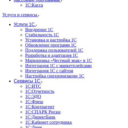
1С:Касса
Услуги и сервисы
Услуги 1С
Внедрение 1С
Стабильность 1С
Установка и настройка 1С
Обновление программ 1С
Поддержка пользователей 1С
Разработка и адаптация 1С
Маркировка «Честный знак» в 1С
Интеграция 1С с маркетплейсами
Интеграция 1С с сайтом
Настройка синхронизации 1С
Сервисы 1С
1С:ИТС
1С:Отчетность
1С:ЭДО
1С:Фреш
1С:Контрагент
1С:CПАРК Риски
1С:ДиректБанк
1С:Кабинет сотрудника
1С:Линк