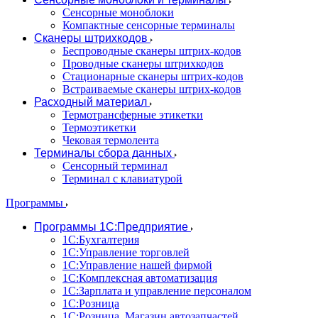
Сенсорные моноблоки
Компактные сенсорные терминалы
Сканеры штрихкодов
Беспроводные сканеры штрих-кодов
Проводные сканеры штрихкодов
Стационарные сканеры штрих-кодов
Встраиваемые сканеры штрих-кодов
Расходный материал
Термотрансферные этикетки
Термоэтикетки
Чековая термолента
Терминалы сбора данных
Сенсорный терминал
Терминал с клавиатурой
Программы
Программы 1С:Предприятие
1С:Бухгалтерия
1С:Управление торговлей
1С:Управление нашей фирмой
1С:Комплексная автоматизация
1С:Зарплата и управление персоналом
1С:Розница
1С:Розница. Магазин автозапчастей