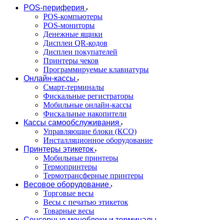
POS-периферия
POS-компьютеры
POS-мониторы
Денежные ящики
Дисплеи QR-кодов
Дисплеи покупателей
Принтеры чеков
Программируемые клавиатуры
Онлайн-кассы
Смарт-терминалы
Фискальные регистраторы
Мобильные онлайн-кассы
Фискальные накопители
Кассы самообслуживания
Управляющие блоки (КСО)
Инсталляционное оборудование
Принтеры этикеток
Мобильные принтеры
Термопринтеры
Термотрансферные принтеры
Весовое оборудование
Торговые весы
Весы с печатью этикеток
Товарные весы
Сенсорные моноблоки и терминалы