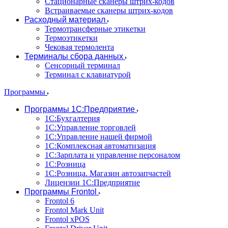
Стационарные сканеры штрих-кодов
Встраиваемые сканеры штрих-кодов
Расходный материал
Термотрансферные этикетки
Термоэтикетки
Чековая термолента
Терминалы сбора данных
Сенсорный терминал
Терминал с клавиатурой
Программы
Программы 1С:Предприятие
1С:Бухгалтерия
1С:Управление торговлей
1С:Управление нашей фирмой
1С:Комплексная автоматизация
1С:Зарплата и управление персоналом
1С:Розница
1С:Розница. Магазин автозапчастей
Лицензии 1С:Предприятие
Программы Frontol
Frontol 6
Frontol Mark Unit
Frontol xPOS