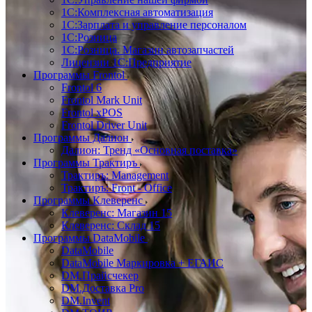
1С:Комплексная автоматизация
1С:Зарплата и управление персоналом
1С:Розница
1С:Розница. Магазин автозапчастей
Лицензии 1С:Предприятие
Программы Frontol
Frontol 6
Frontol Mark Unit
Frontol xPOS
Frontol Driver Unit
Программы Далион
Далион: Тренд «Основная поставка»
Программы Трактиръ
Трактиръ: Management
Трактиръ: Front - Office
Программы Клеверенс
Клеверенс: Магазин 15
Клеверенс: Склад 15
Программы DataMobile
DataMobile
DataMobile Маркировка + ЕГАИС
DM.Прайсчекер
DM.Доставка Pro
DM.Invent