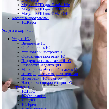
DM.ТОИР
Модуль RFID для DataMobile
Модуль RFID для DM.Invent
Модуль RFID для DM.ТОИР
Кассовые программы
1С:Касса
Услуги и сервисы
Услуги 1С
Внедрение 1С
Стабильность 1С
Установка и настройка 1С
Обновление программ 1С
Поддержка пользователей 1С
Разработка и адаптация 1С
Маркировка «Честный знак» в 1С
Интеграция 1С с маркетплейсами
Интеграция 1С с сайтом
Настройка синхронизации 1С
Сервисы 1С
1С:ИТС
1С:Отчетность
1С:ЭДО
1С:Фреш
1С:Контрагент