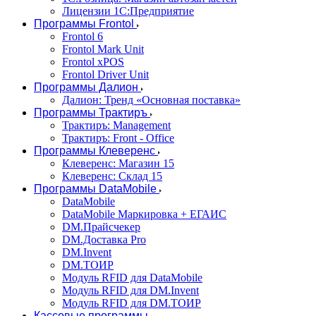
Лицензии 1С:Предприятие
Программы Frontol
Frontol 6
Frontol Mark Unit
Frontol xPOS
Frontol Driver Unit
Программы Далион
Далион: Тренд «Основная поставка»
Программы Трактиръ
Трактиръ: Management
Трактиръ: Front - Office
Программы Клеверенс
Клеверенс: Магазин 15
Клеверенс: Склад 15
Программы DataMobile
DataMobile
DataMobile Маркировка + ЕГАИС
DM.Прайсчекер
DM.Доставка Pro
DM.Invent
DM.ТОИР
Модуль RFID для DataMobile
Модуль RFID для DM.Invent
Модуль RFID для DM.ТОИР
Кассовые программы