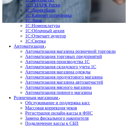
1С:CПАРК Риски
1С:ДиректБанк
1С:Кабинет сотрудника
1С:Линк
1С:Номенклатура
1С:Облачный архив
1С:Отвечает аудитор
1С:Сверка
Автоматизация
Автоматизация магазина розничной торговли
Автоматизация торговых предприятий
Автоматизация производства 1С
Автоматизация складского учета 1C
Автоматизация магазина одежды
Автоматизация продуктового магазина
Автоматизация магазина автозапчастей
Автоматизация мясного магазина
Автоматизация пивного магазина
Розничным магазинам
Обслуживание и поддержка касс
Массовая коррекция чеков
Регистрация онлайн-кассы в ФНС
Замена фискального накопителя
Подключение кассы к СБП