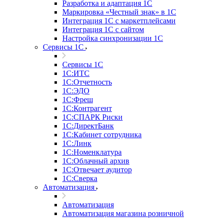
Разработка и адаптация 1С
Маркировка «Честный знак» в 1С
Интеграция 1С с маркетплейсами
Интеграция 1С с сайтом
Настройка синхронизации 1С
Сервисы 1С
Сервисы 1С
1С:ИТС
1С:Отчетность
1С:ЭДО
1С:Фреш
1С:Контрагент
1С:CПАРК Риски
1С:ДиректБанк
1С:Кабинет сотрудника
1С:Линк
1С:Номенклатура
1С:Облачный архив
1С:Отвечает аудитор
1С:Сверка
Автоматизация
Автоматизация
Автоматизация магазина розничной