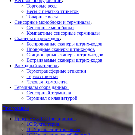
Весовое оборудование
Торговые весы
Весы с печатью этикеток
Товарные весы
Сенсорные моноблоки и терминалы
Сенсорные моноблоки
Компактные сенсорные терминалы
Сканеры штрихкодов
Беспроводные сканеры штрих-кодов
Проводные сканеры штрихкодов
Стационарные сканеры штрих-кодов
Встраиваемые сканеры штрих-кодов
Расходный материал
Термотрансферные этикетки
Термоэтикетки
Чековая термолента
Терминалы сбора данных
Сенсорный терминал
Терминал с клавиатурой
Программы
Программы 1С:Предприятие
1С:Бухгалтерия
1С:Управление торговлей
1С:Управление нашей фирмой