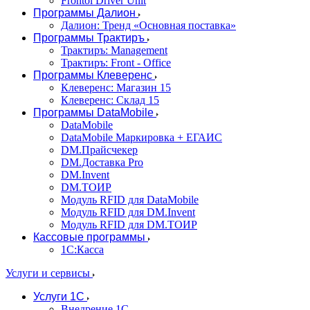
Frontol Driver Unit
Программы Далион
Далион: Тренд «Основная поставка»
Программы Трактиръ
Трактиръ: Management
Трактиръ: Front - Office
Программы Клеверенс
Клеверенс: Магазин 15
Клеверенс: Склад 15
Программы DataMobile
DataMobile
DataMobile Маркировка + ЕГАИС
DM.Прайсчекер
DM.Доставка Pro
DM.Invent
DM.ТОИР
Модуль RFID для DataMobile
Модуль RFID для DM.Invent
Модуль RFID для DM.ТОИР
Кассовые программы
1С:Касса
Услуги и сервисы
Услуги 1С
Внедрение 1С