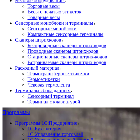
Весовое оборудование
Торговые весы
Весы с печатью этикеток
Товарные весы
Сенсорные моноблоки и терминалы
Сенсорные моноблоки
Компактные сенсорные терминалы
Сканеры штрихкодов
Беспроводные сканеры штрих-кодов
Проводные сканеры штрихкодов
Стационарные сканеры штрих-кодов
Встраиваемые сканеры штрих-кодов
Расходный материал
Термотрансферные этикетки
Термоэтикетки
Чековая термолента
Терминалы сбора данных
Сенсорный терминал
Терминал с клавиатурой
Программы
Программы 1С:Предприятие
1С:Бухгалтерия
1С:Управление торговлей
1С:Управление нашей фирмой