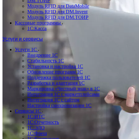
DM.ТОИР
Модуль RFID для DataMobile
Модуль RFID для DM.Invent
Модуль RFID для DM.ТОИР
Кассовые программы
1С:Касса
Услуги и сервисы
Услуги 1С
Внедрение 1С
Стабильность 1С
Установка и настройка 1С
Обновление программ 1С
Поддержка пользователей 1С
Разработка и адаптация 1С
Маркировка «Честный знак» в 1С
Интеграция 1С с маркетплейсами
Интеграция 1С с сайтом
Настройка синхронизации 1С
Сервисы 1С
1С:ИТС
1С:Отчетность
1С:ЭДО
1С:Фреш
1С:Контрагент