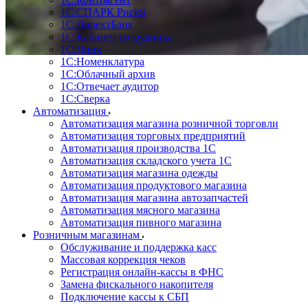
1С:CПАРК Риски
1С:ДиректБанк
1С:Кабинет сотрудника
1С:Линк
1С:Номенклатура
1С:Облачный архив
1С:Отвечает аудитор
1С:Сверка
Автоматизация
Автоматизация магазина розничной торговли
Автоматизация торговых предприятий
Автоматизация производства 1С
Автоматизация складского учета 1C
Автоматизация магазина одежды
Автоматизация продуктового магазина
Автоматизация магазина автозапчастей
Автоматизация мясного магазина
Автоматизация пивного магазина
Розничным магазинам
Обслуживание и поддержка касс
Массовая коррекция чеков
Регистрация онлайн-кассы в ФНС
Замена фискального накопителя
Подключение кассы к СБП