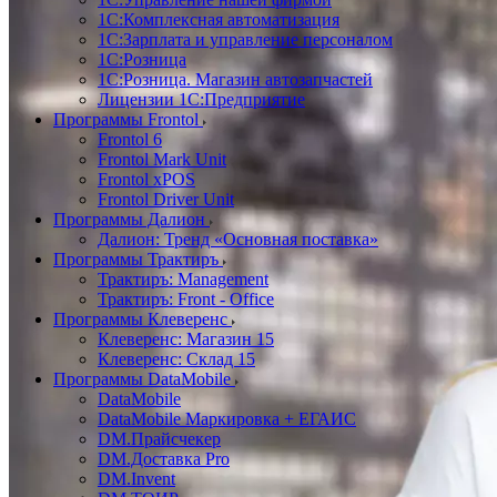
1С:Комплексная автоматизация
1С:Зарплата и управление персоналом
1С:Розница
1С:Розница. Магазин автозапчастей
Лицензии 1С:Предприятие
Программы Frontol
Frontol 6
Frontol Mark Unit
Frontol xPOS
Frontol Driver Unit
Программы Далион
Далион: Тренд «Основная поставка»
Программы Трактиръ
Трактиръ: Management
Трактиръ: Front - Office
Программы Клеверенс
Клеверенс: Магазин 15
Клеверенс: Склад 15
Программы DataMobile
DataMobile
DataMobile Маркировка + ЕГАИС
DM.Прайсчекер
DM.Доставка Pro
DM.Invent