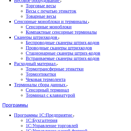
Весовое оборудование
Торговые весы
Весы с печатью этикеток
Товарные весы
Сенсорные моноблоки и терминалы
Сенсорные моноблоки
Компактные сенсорные терминалы
Сканеры штрихкодов
Беспроводные сканеры штрих-кодов
Проводные сканеры штрихкодов
Стационарные сканеры штрих-кодов
Встраиваемые сканеры штрих-кодов
Расходный материал
Термотрансферные этикетки
Термоэтикетки
Чековая термолента
Терминалы сбора данных
Сенсорный терминал
Терминал с клавиатурой
Программы
Программы 1С:Предприятие
1С:Бухгалтерия
1С:Управление торговлей
1С:Управление нашей фирмой