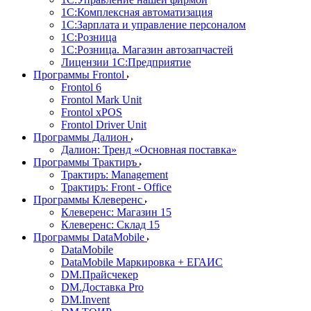
1С:Комплексная автоматизация
1С:Зарплата и управление персоналом
1С:Розница
1С:Розница. Магазин автозапчастей
Лицензии 1С:Предприятие
Программы Frontol
Frontol 6
Frontol Mark Unit
Frontol xPOS
Frontol Driver Unit
Программы Далион
Далион: Тренд «Основная поставка»
Программы Трактиръ
Трактиръ: Management
Трактиръ: Front - Office
Программы Клеверенс
Клеверенс: Магазин 15
Клеверенс: Склад 15
Программы DataMobile
DataMobile
DataMobile Маркировка + ЕГАИС
DM.Прайсчекер
DM.Доставка Pro
DM.Invent