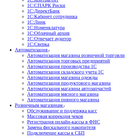
1С:CПАРК Риски
1С:ДиректБанк
1С:Кабинет сотрудника
1С:Линк
1С:Номенклатура
1С:Облачный архив
1С:Отвечает аудитор
1С:Сверка
Автоматизация
Автоматизация магазина розничной торговли
Автоматизация торговых предприятий
Автоматизация производства 1С
Автоматизация складского учета 1C
Автоматизация магазина одежды
Автоматизация продуктового магазина
Автоматизация магазина автозапчастей
Автоматизация мясного магазина
Автоматизация пивного магазина
Розничным магазинам
Обслуживание и поддержка касс
Массовая коррекция чеков
Регистрация онлайн-кассы в ФНС
Замена фискального накопителя
Подключение кассы к СБП