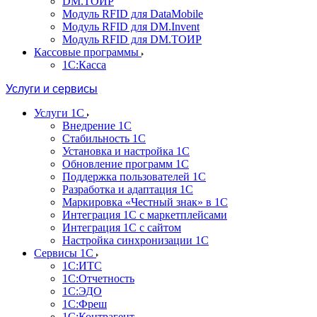
DM.ТОИР
Модуль RFID для DataMobile
Модуль RFID для DM.Invent
Модуль RFID для DM.ТОИР
Кассовые программы
1С:Касса
Услуги и сервисы
Услуги 1С
Внедрение 1С
Стабильность 1С
Установка и настройка 1С
Обновление программ 1С
Поддержка пользователей 1С
Разработка и адаптация 1С
Маркировка «Честный знак» в 1С
Интеграция 1С с маркетплейсами
Интеграция 1С с сайтом
Настройка синхронизации 1С
Сервисы 1С
1С:ИТС
1С:Отчетность
1С:ЭДО
1С:Фреш
1С:Контрагент