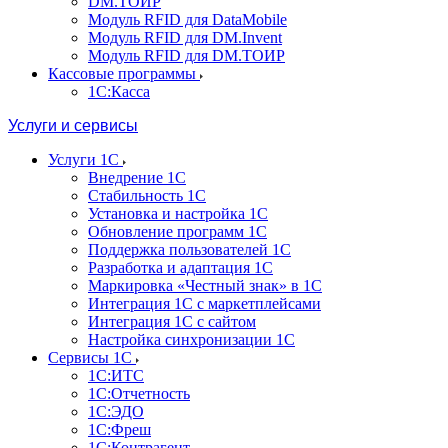
DM.ТОИР
Модуль RFID для DataMobile
Модуль RFID для DM.Invent
Модуль RFID для DM.ТОИР
Кассовые программы
1С:Касса
Услуги и сервисы
Услуги 1С
Внедрение 1С
Стабильность 1С
Установка и настройка 1С
Обновление программ 1С
Поддержка пользователей 1С
Разработка и адаптация 1С
Маркировка «Честный знак» в 1С
Интеграция 1С с маркетплейсами
Интеграция 1С с сайтом
Настройка синхронизации 1С
Сервисы 1С
1С:ИТС
1С:Отчетность
1С:ЭДО
1С:Фреш
1С:Контрагент