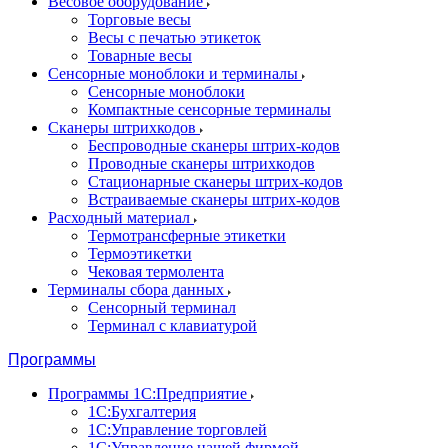
Весовое оборудование
Торговые весы
Весы с печатью этикеток
Товарные весы
Сенсорные моноблоки и терминалы
Сенсорные моноблоки
Компактные сенсорные терминалы
Сканеры штрихкодов
Беспроводные сканеры штрих-кодов
Проводные сканеры штрихкодов
Стационарные сканеры штрих-кодов
Встраиваемые сканеры штрих-кодов
Расходный материал
Термотрансферные этикетки
Термоэтикетки
Чековая термолента
Терминалы сбора данных
Сенсорный терминал
Терминал с клавиатурой
Программы
Программы 1С:Предприятие
1С:Бухгалтерия
1С:Управление торговлей
1С:Управление нашей фирмой