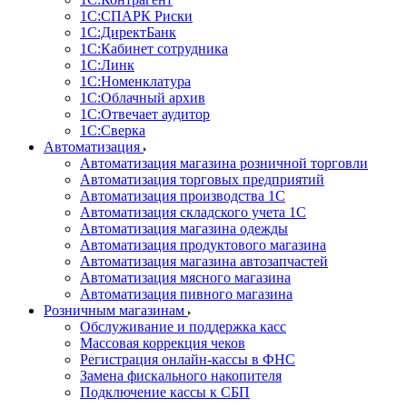
1С:CПАРК Риски
1С:ДиректБанк
1С:Кабинет сотрудника
1С:Линк
1С:Номенклатура
1С:Облачный архив
1С:Отвечает аудитор
1С:Сверка
Автоматизация
Автоматизация магазина розничной торговли
Автоматизация торговых предприятий
Автоматизация производства 1С
Автоматизация складского учета 1C
Автоматизация магазина одежды
Автоматизация продуктового магазина
Автоматизация магазина автозапчастей
Автоматизация мясного магазина
Автоматизация пивного магазина
Розничным магазинам
Обслуживание и поддержка касс
Массовая коррекция чеков
Регистрация онлайн-кассы в ФНС
Замена фискального накопителя
Подключение кассы к СБП