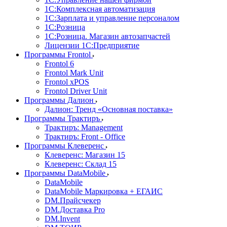
1С:Комплексная автоматизация
1С:Зарплата и управление персоналом
1С:Розница
1С:Розница. Магазин автозапчастей
Лицензии 1С:Предприятие
Программы Frontol
Frontol 6
Frontol Mark Unit
Frontol xPOS
Frontol Driver Unit
Программы Далион
Далион: Тренд «Основная поставка»
Программы Трактиръ
Трактиръ: Management
Трактиръ: Front - Office
Программы Клеверенс
Клеверенс: Магазин 15
Клеверенс: Склад 15
Программы DataMobile
DataMobile
DataMobile Маркировка + ЕГАИС
DM.Прайсчекер
DM.Доставка Pro
DM.Invent