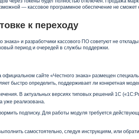
одов через токены будет полностью отключен. Продажа марк
озможной — кассовое программное обеспечение не сможет 
товке к переходу
го знака» и разработчики кассового ПО советуют не отклад
иковый период и очередей в службы поддержки.
а официальном сайте «Честного знака» размещен специал
ляет быстро определить, поддерживает ли конкретная моде
печения. В актуальных версиях типовых решений 1С («1С:Р
а уже реализована.
формить подписку. Для работы модуля требуется действую
 выполнить самостоятельно, следуя инструкциям, или обра