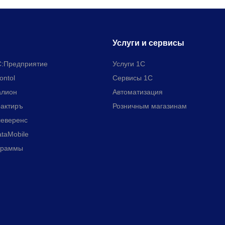
Услуги и сервисы
:Предприятие
Услуги 1С
ontol
Сервисы 1С
алион
Автоматизация
актиръ
Розничным магазинам
еверенс
taMobile
граммы