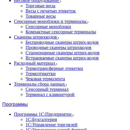
Весовое оборудование
Торговые весы
Весы с печатью этикеток
Товарные весы
Сенсорные моноблоки и терминалы
Сенсорные моноблоки
Компактные сенсорные терминалы
Сканеры штрихкодов
Беспроводные сканеры штрих-кодов
Проводные сканеры штрихкодов
Стационарные сканеры штрих-кодов
Встраиваемые сканеры штрих-кодов
Расходный материал
Термотрансферные этикетки
Термоэтикетки
Чековая термолента
Терминалы сбора данных
Сенсорный терминал
Терминал с клавиатурой
Программы
Программы 1С:Предприятие
1С:Бухгалтерия
1С:Управление торговлей
1С:Управление нашей фирмой