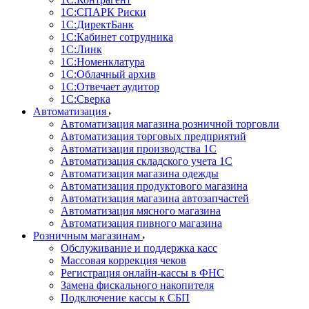
1С:CПАРК Риски
1С:ДиректБанк
1С:Кабинет сотрудника
1С:Линк
1С:Номенклатура
1С:Облачный архив
1С:Отвечает аудитор
1С:Сверка
Автоматизация
Автоматизация магазина розничной торговли
Автоматизация торговых предприятий
Автоматизация производства 1С
Автоматизация складского учета 1C
Автоматизация магазина одежды
Автоматизация продуктового магазина
Автоматизация магазина автозапчастей
Автоматизация мясного магазина
Автоматизация пивного магазина
Розничным магазинам
Обслуживание и поддержка касс
Массовая коррекция чеков
Регистрация онлайн-кассы в ФНС
Замена фискального накопителя
Подключение кассы к СБП