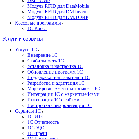
DM.ТОИР
Модуль RFID для DataMobile
Модуль RFID для DM.Invent
Модуль RFID для DM.ТОИР
Кассовые программы
1С:Касса
Услуги и сервисы
Услуги 1С
Внедрение 1С
Стабильность 1С
Установка и настройка 1С
Обновление программ 1С
Поддержка пользователей 1С
Разработка и адаптация 1С
Маркировка «Честный знак» в 1С
Интеграция 1С с маркетплейсами
Интеграция 1С с сайтом
Настройка синхронизации 1С
Сервисы 1С
1С:ИТС
1С:Отчетность
1С:ЭДО
1С:Фреш
1С:Контрагент