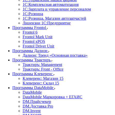
1С:Комплексная автоматизация
1С:Зарплата и управление персоналом
1С:Розница
1С:Розница. Магазин автозапчастей
Лицензии 1С:Предприятие
Программы Frontol
Frontol 6
Frontol Mark Unit
Frontol xPOS
Frontol Driver Unit
Программы Далион
Далион: Тренд «Основная поставка»
Программы Трактиръ
Трактиръ: Management
Трактиръ: Front - Office
Программы Клеверенс
Клеверенс: Магазин 15
Клеверенс: Склад 15
Программы DataMobile
DataMobile
DataMobile Маркировка + ЕГАИС
DM.Прайсчекер
DM.Доставка Pro
DM.Invent