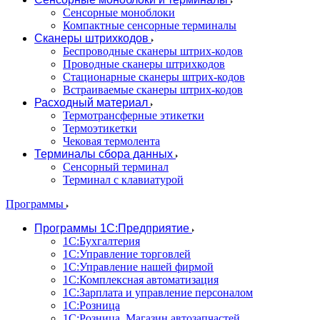
Сенсорные моноблоки
Компактные сенсорные терминалы
Сканеры штрихкодов
Беспроводные сканеры штрих-кодов
Проводные сканеры штрихкодов
Стационарные сканеры штрих-кодов
Встраиваемые сканеры штрих-кодов
Расходный материал
Термотрансферные этикетки
Термоэтикетки
Чековая термолента
Терминалы сбора данных
Сенсорный терминал
Терминал с клавиатурой
Программы
Программы 1С:Предприятие
1С:Бухгалтерия
1С:Управление торговлей
1С:Управление нашей фирмой
1С:Комплексная автоматизация
1С:Зарплата и управление персоналом
1С:Розница
1С:Розница. Магазин автозапчастей