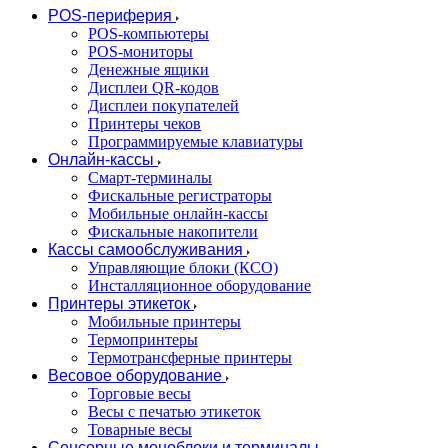
POS-периферия
POS-компьютеры
POS-мониторы
Денежные ящики
Дисплеи QR-кодов
Дисплеи покупателей
Принтеры чеков
Программируемые клавиатуры
Онлайн-кассы
Смарт-терминалы
Фискальные регистраторы
Мобильные онлайн-кассы
Фискальные накопители
Кассы самообслуживания
Управляющие блоки (КСО)
Инсталляционное оборудование
Принтеры этикеток
Мобильные принтеры
Термопринтеры
Термотрансферные принтеры
Весовое оборудование
Торговые весы
Весы с печатью этикеток
Товарные весы
Сенсорные моноблоки и терминалы