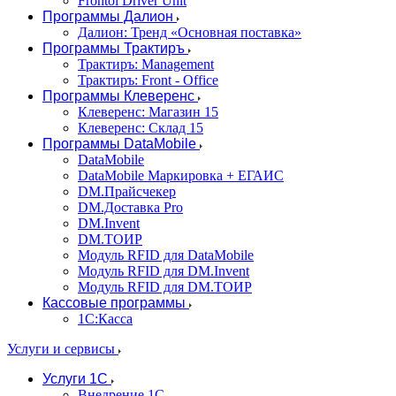
Frontol Driver Unit
Программы Далион
Далион: Тренд «Основная поставка»
Программы Трактиръ
Трактиръ: Management
Трактиръ: Front - Office
Программы Клеверенс
Клеверенс: Магазин 15
Клеверенс: Склад 15
Программы DataMobile
DataMobile
DataMobile Маркировка + ЕГАИС
DM.Прайсчекер
DM.Доставка Pro
DM.Invent
DM.ТОИР
Модуль RFID для DataMobile
Модуль RFID для DM.Invent
Модуль RFID для DM.ТОИР
Кассовые программы
1С:Касса
Услуги и сервисы
Услуги 1С
Внедрение 1С