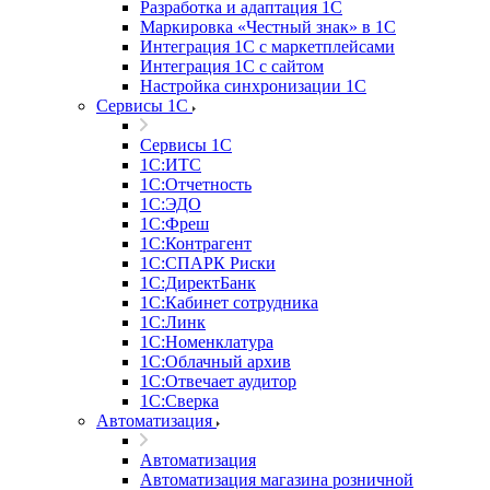
Разработка и адаптация 1С
Маркировка «Честный знак» в 1С
Интеграция 1С с маркетплейсами
Интеграция 1С с сайтом
Настройка синхронизации 1С
Сервисы 1С
Сервисы 1С
1С:ИТС
1С:Отчетность
1С:ЭДО
1С:Фреш
1С:Контрагент
1С:CПАРК Риски
1С:ДиректБанк
1С:Кабинет сотрудника
1С:Линк
1С:Номенклатура
1С:Облачный архив
1С:Отвечает аудитор
1С:Сверка
Автоматизация
Автоматизация
Автоматизация магазина розничной