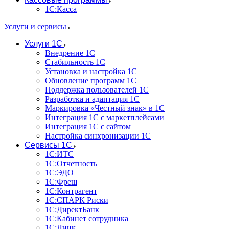
1С:Касса
Услуги и сервисы
Услуги 1С
Внедрение 1С
Стабильность 1С
Установка и настройка 1С
Обновление программ 1С
Поддержка пользователей 1С
Разработка и адаптация 1С
Маркировка «Честный знак» в 1С
Интеграция 1С с маркетплейсами
Интеграция 1С с сайтом
Настройка синхронизации 1С
Сервисы 1С
1С:ИТС
1С:Отчетность
1С:ЭДО
1С:Фреш
1С:Контрагент
1С:CПАРК Риски
1С:ДиректБанк
1С:Кабинет сотрудника
1С:Линк