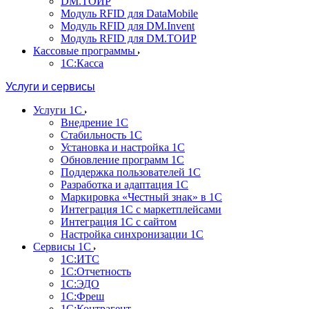
DM.ТОИР
Модуль RFID для DataMobile
Модуль RFID для DM.Invent
Модуль RFID для DM.ТОИР
Кассовые программы
1С:Касса
Услуги и сервисы
Услуги 1С
Внедрение 1С
Стабильность 1С
Установка и настройка 1С
Обновление программ 1С
Поддержка пользователей 1С
Разработка и адаптация 1С
Маркировка «Честный знак» в 1С
Интеграция 1С с маркетплейсами
Интеграция 1С с сайтом
Настройка синхронизации 1С
Сервисы 1С
1С:ИТС
1С:Отчетность
1С:ЭДО
1С:Фреш
1С:Контрагент