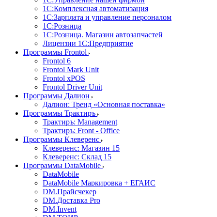
1С:Комплексная автоматизация
1С:Зарплата и управление персоналом
1С:Розница
1С:Розница. Магазин автозапчастей
Лицензии 1С:Предприятие
Программы Frontol
Frontol 6
Frontol Mark Unit
Frontol xPOS
Frontol Driver Unit
Программы Далион
Далион: Тренд «Основная поставка»
Программы Трактиръ
Трактиръ: Management
Трактиръ: Front - Office
Программы Клеверенс
Клеверенс: Магазин 15
Клеверенс: Склад 15
Программы DataMobile
DataMobile
DataMobile Маркировка + ЕГАИС
DM.Прайсчекер
DM.Доставка Pro
DM.Invent