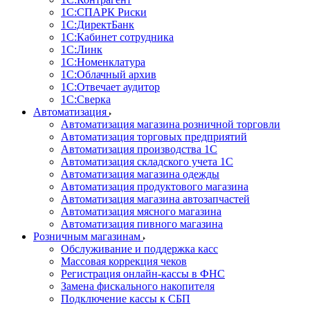
1С:CПАРК Риски
1С:ДиректБанк
1С:Кабинет сотрудника
1С:Линк
1С:Номенклатура
1С:Облачный архив
1С:Отвечает аудитор
1С:Сверка
Автоматизация
Автоматизация магазина розничной торговли
Автоматизация торговых предприятий
Автоматизация производства 1С
Автоматизация складского учета 1C
Автоматизация магазина одежды
Автоматизация продуктового магазина
Автоматизация магазина автозапчастей
Автоматизация мясного магазина
Автоматизация пивного магазина
Розничным магазинам
Обслуживание и поддержка касс
Массовая коррекция чеков
Регистрация онлайн-кассы в ФНС
Замена фискального накопителя
Подключение кассы к СБП