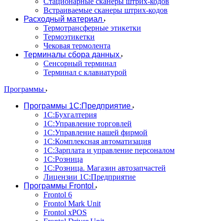
Стационарные сканеры штрих-кодов
Встраиваемые сканеры штрих-кодов
Расходный материал
Термотрансферные этикетки
Термоэтикетки
Чековая термолента
Терминалы сбора данных
Сенсорный терминал
Терминал с клавиатурой
Программы
Программы 1С:Предприятие
1С:Бухгалтерия
1С:Управление торговлей
1С:Управление нашей фирмой
1С:Комплексная автоматизация
1С:Зарплата и управление персоналом
1С:Розница
1С:Розница. Магазин автозапчастей
Лицензии 1С:Предприятие
Программы Frontol
Frontol 6
Frontol Mark Unit
Frontol xPOS