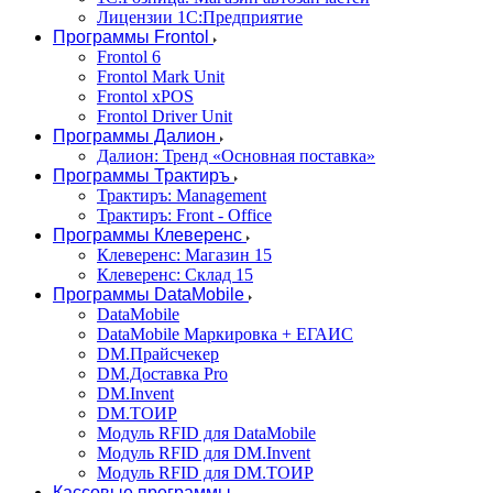
Лицензии 1С:Предприятие
Программы Frontol
Frontol 6
Frontol Mark Unit
Frontol xPOS
Frontol Driver Unit
Программы Далион
Далион: Тренд «Основная поставка»
Программы Трактиръ
Трактиръ: Management
Трактиръ: Front - Office
Программы Клеверенс
Клеверенс: Магазин 15
Клеверенс: Склад 15
Программы DataMobile
DataMobile
DataMobile Маркировка + ЕГАИС
DM.Прайсчекер
DM.Доставка Pro
DM.Invent
DM.ТОИР
Модуль RFID для DataMobile
Модуль RFID для DM.Invent
Модуль RFID для DM.ТОИР
Кассовые программы