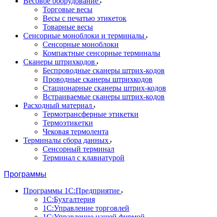
Весовое оборудование
Торговые весы
Весы с печатью этикеток
Товарные весы
Сенсорные моноблоки и терминалы
Сенсорные моноблоки
Компактные сенсорные терминалы
Сканеры штрихкодов
Беспроводные сканеры штрих-кодов
Проводные сканеры штрихкодов
Стационарные сканеры штрих-кодов
Встраиваемые сканеры штрих-кодов
Расходный материал
Термотрансферные этикетки
Термоэтикетки
Чековая термолента
Терминалы сбора данных
Сенсорный терминал
Терминал с клавиатурой
Программы
Программы 1С:Предприятие
1С:Бухгалтерия
1С:Управление торговлей
1С:Управление нашей фирмой