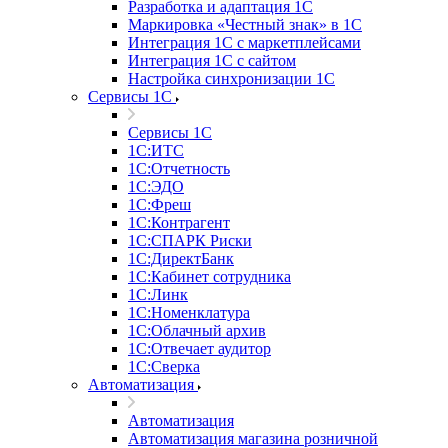
Разработка и адаптация 1С
Маркировка «Честный знак» в 1С
Интеграция 1С с маркетплейсами
Интеграция 1С с сайтом
Настройка синхронизации 1С
Сервисы 1С
Сервисы 1С
1С:ИТС
1С:Отчетность
1С:ЭДО
1С:Фреш
1С:Контрагент
1С:CПАРК Риски
1С:ДиректБанк
1С:Кабинет сотрудника
1С:Линк
1С:Номенклатура
1С:Облачный архив
1С:Отвечает аудитор
1С:Сверка
Автоматизация
Автоматизация
Автоматизация магазина розничной