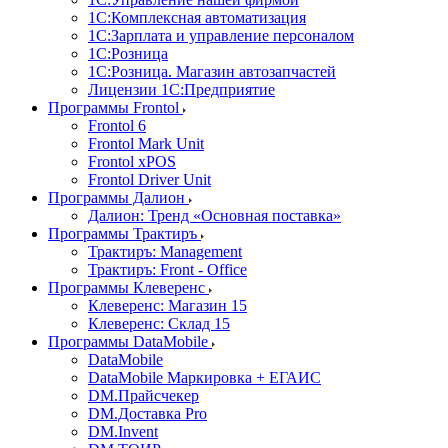
1С:Комплексная автоматизация
1С:Зарплата и управление персоналом
1С:Розница
1С:Розница. Магазин автозапчастей
Лицензии 1С:Предприятие
Программы Frontol
Frontol 6
Frontol Mark Unit
Frontol xPOS
Frontol Driver Unit
Программы Далион
Далион: Тренд «Основная поставка»
Программы Трактиръ
Трактиръ: Management
Трактиръ: Front - Office
Программы Клеверенс
Клеверенс: Магазин 15
Клеверенс: Склад 15
Программы DataMobile
DataMobile
DataMobile Маркировка + ЕГАИС
DM.Прайсчекер
DM.Доставка Pro
DM.Invent