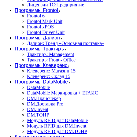
Лицензии 1С:Предприятие
Программы Frontol
Frontol 6
Frontol Mark Unit
Frontol xPOS
Frontol Driver Unit
Программы Далион
Далион: Тренд «Основная поставка»
Программы Трактиръ
Трактиръ: Management
Трактиръ: Front - Office
Программы Клеверенс
Клеверенс: Магазин 15
Клеверенс: Склад 15
Программы DataMobile
DataMobile
DataMobile Маркировка + ЕГАИС
DM.Прайсчекер
DM.Доставка Pro
DM.Invent
DM.ТОИР
Модуль RFID для DataMobile
Модуль RFID для DM.Invent
Модуль RFID для DM.ТОИР
Кассовые программы