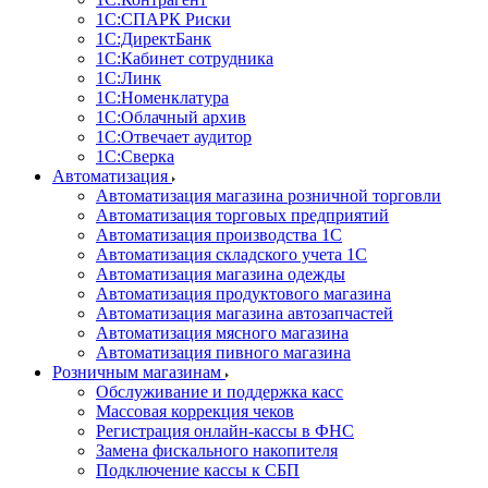
1С:CПАРК Риски
1С:ДиректБанк
1С:Кабинет сотрудника
1С:Линк
1С:Номенклатура
1С:Облачный архив
1С:Отвечает аудитор
1С:Сверка
Автоматизация
Автоматизация магазина розничной торговли
Автоматизация торговых предприятий
Автоматизация производства 1С
Автоматизация складского учета 1C
Автоматизация магазина одежды
Автоматизация продуктового магазина
Автоматизация магазина автозапчастей
Автоматизация мясного магазина
Автоматизация пивного магазина
Розничным магазинам
Обслуживание и поддержка касс
Массовая коррекция чеков
Регистрация онлайн-кассы в ФНС
Замена фискального накопителя
Подключение кассы к СБП