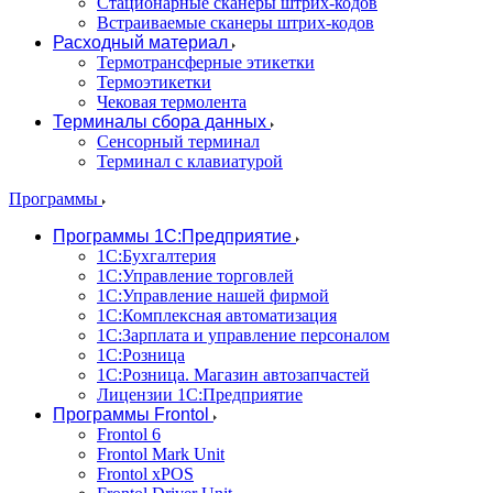
Стационарные сканеры штрих-кодов
Встраиваемые сканеры штрих-кодов
Расходный материал
Термотрансферные этикетки
Термоэтикетки
Чековая термолента
Терминалы сбора данных
Сенсорный терминал
Терминал с клавиатурой
Программы
Программы 1С:Предприятие
1С:Бухгалтерия
1С:Управление торговлей
1С:Управление нашей фирмой
1С:Комплексная автоматизация
1С:Зарплата и управление персоналом
1С:Розница
1С:Розница. Магазин автозапчастей
Лицензии 1С:Предприятие
Программы Frontol
Frontol 6
Frontol Mark Unit
Frontol xPOS