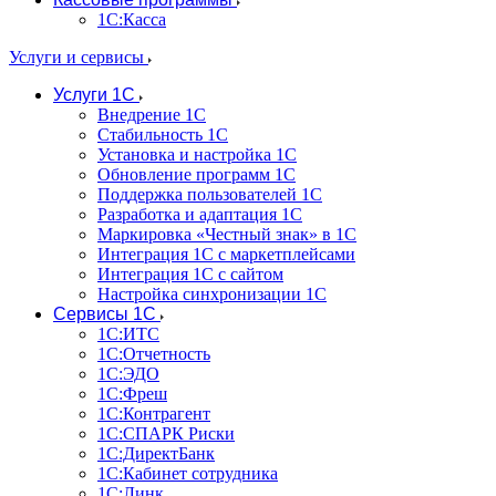
1С:Касса
Услуги и сервисы
Услуги 1С
Внедрение 1С
Стабильность 1С
Установка и настройка 1С
Обновление программ 1С
Поддержка пользователей 1С
Разработка и адаптация 1С
Маркировка «Честный знак» в 1С
Интеграция 1С с маркетплейсами
Интеграция 1С с сайтом
Настройка синхронизации 1С
Сервисы 1С
1С:ИТС
1С:Отчетность
1С:ЭДО
1С:Фреш
1С:Контрагент
1С:CПАРК Риски
1С:ДиректБанк
1С:Кабинет сотрудника
1С:Линк