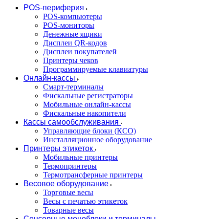
POS-периферия
POS-компьютеры
POS-мониторы
Денежные ящики
Дисплеи QR-кодов
Дисплеи покупателей
Принтеры чеков
Программируемые клавиатуры
Онлайн-кассы
Смарт-терминалы
Фискальные регистраторы
Мобильные онлайн-кассы
Фискальные накопители
Кассы самообслуживания
Управляющие блоки (КСО)
Инсталляционное оборудование
Принтеры этикеток
Мобильные принтеры
Термопринтеры
Термотрансферные принтеры
Весовое оборудование
Торговые весы
Весы с печатью этикеток
Товарные весы
Сенсорные моноблоки и терминалы