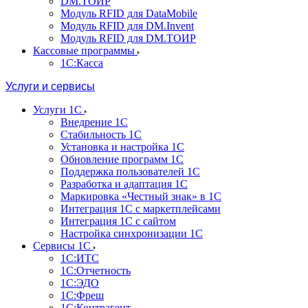
DM.ТОИР
Модуль RFID для DataMobile
Модуль RFID для DM.Invent
Модуль RFID для DM.ТОИР
Кассовые программы
1С:Касса
Услуги и сервисы
Услуги 1С
Внедрение 1С
Стабильность 1С
Установка и настройка 1С
Обновление программ 1С
Поддержка пользователей 1С
Разработка и адаптация 1С
Маркировка «Честный знак» в 1С
Интеграция 1С с маркетплейсами
Интеграция 1С с сайтом
Настройка синхронизации 1С
Сервисы 1С
1С:ИТС
1С:Отчетность
1С:ЭДО
1С:Фреш
1С:Контрагент