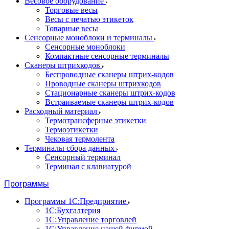
Весовое оборудование
Торговые весы
Весы с печатью этикеток
Товарные весы
Сенсорные моноблоки и терминалы
Сенсорные моноблоки
Компактные сенсорные терминалы
Сканеры штрихкодов
Беспроводные сканеры штрих-кодов
Проводные сканеры штрихкодов
Стационарные сканеры штрих-кодов
Встраиваемые сканеры штрих-кодов
Расходный материал
Термотрансферные этикетки
Термоэтикетки
Чековая термолента
Терминалы сбора данных
Сенсорный терминал
Терминал с клавиатурой
Программы
Программы 1С:Предприятие
1С:Бухгалтерия
1С:Управление торговлей
1С:Управление нашей фирмой