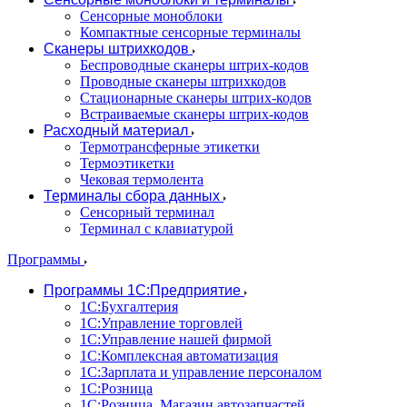
Сенсорные моноблоки
Компактные сенсорные терминалы
Сканеры штрихкодов
Беспроводные сканеры штрих-кодов
Проводные сканеры штрихкодов
Стационарные сканеры штрих-кодов
Встраиваемые сканеры штрих-кодов
Расходный материал
Термотрансферные этикетки
Термоэтикетки
Чековая термолента
Терминалы сбора данных
Сенсорный терминал
Терминал с клавиатурой
Программы
Программы 1С:Предприятие
1С:Бухгалтерия
1С:Управление торговлей
1С:Управление нашей фирмой
1С:Комплексная автоматизация
1С:Зарплата и управление персоналом
1С:Розница
1С:Розница. Магазин автозапчастей