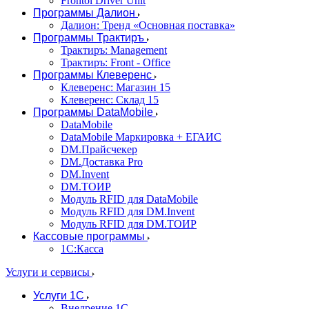
Frontol Driver Unit
Программы Далион
Далион: Тренд «Основная поставка»
Программы Трактиръ
Трактиръ: Management
Трактиръ: Front - Office
Программы Клеверенс
Клеверенс: Магазин 15
Клеверенс: Склад 15
Программы DataMobile
DataMobile
DataMobile Маркировка + ЕГАИС
DM.Прайсчекер
DM.Доставка Pro
DM.Invent
DM.ТОИР
Модуль RFID для DataMobile
Модуль RFID для DM.Invent
Модуль RFID для DM.ТОИР
Кассовые программы
1С:Касса
Услуги и сервисы
Услуги 1С
Внедрение 1С